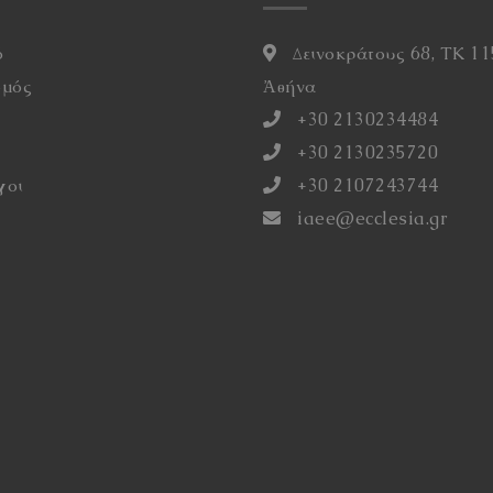
ό
Δεινοκράτους 68, ΤΚ 11
σμός
Ἀθήνα
η
+30 2130234484
+30 2130235720
γοι
+30 2107243744
iaee@ecclesia.gr