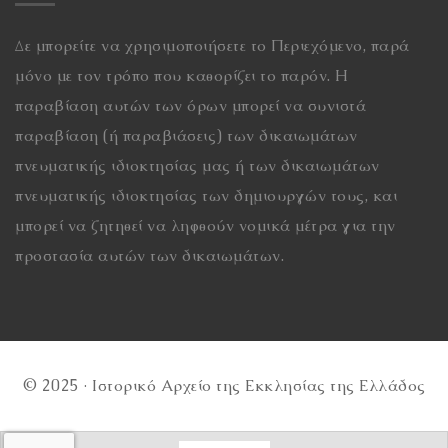
Δε μπορείτε να χρησιμοποιήσετε το Περιεχόμενο, παρά
μόνο με τον τρόπο που καθορίζει το παρόν. Η
παραβίαση αυτών των όρων μπορεί να συνιστά
παραβίαση (ή παραβιάσεις) των δικαιωμάτων
πνευματικής ιδιοκτησίας μας ή των δικαιωμάτων
πνευματικής ιδιοκτησίας των δημιουργών τους, και
μπορεί να ζητηθεί να ληφθούν νομικά μέτρα για την
προστασία αυτών των δικαιωμάτων.
© 2025 · Ιστορικό Αρχείο της Εκκλησίας της Ελλάδος