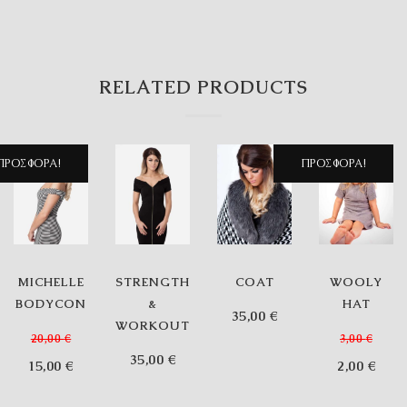
RELATED PRODUCTS
ΠΡΟΣΦΟΡΆ!
ΠΡΟΣΦΟΡΆ!
MICHELLE
STRENGTH
COAT
WOOLY
BODYCON
&
HAT
35,00
€
WORKOUT
20,00
€
3,00
€
35,00
€
Original
Η
Original
Η
15,00
€
2,00
€
price
τρέχουσα
price
τρέχ