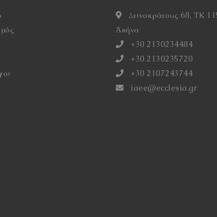
ό
Δεινοκράτους 68, ΤΚ 11
σμός
Ἀθήνα
η
+30 2130234484
+30 2130235720
γοι
+30 2107243744
iaee@ecclesia.gr