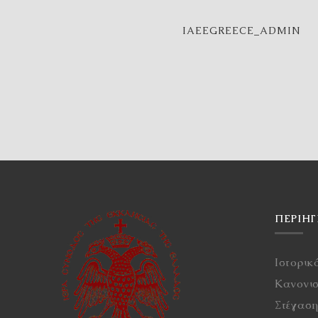
IAEEGREECE_ADMIN
ΠΕΡΙΉ
Ιστορικ
Κανονι
Στέγασ