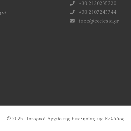
+30 2130235720
γοι
+30 2107243744
iaee@ecclesia.gr
© 2025 · Ιστορικό Αρχείο της Εκκλησίας της Ελλάδος