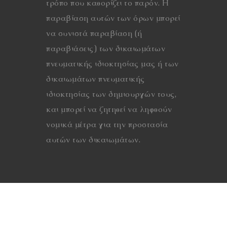
τρόπο που καθορίζει το παρόν. Η
παραβίαση αυτών των όρων μπορεί
να συνιστά παραβίαση (ή
παραβιάσεις) των δικαιωμάτων
πνευματικής ιδιοκτησίας μας ή των
δικαιωμάτων πνευματικής
ιδιοκτησίας των δημιουργών τους,
και μπορεί να ζητηθεί να ληφθούν
νομικά μέτρα για την προστασία
αυτών των δικαιωμάτων.