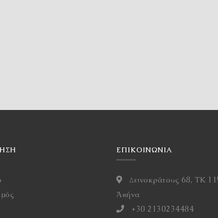
ΓΗΣΗ
ΕΠΙΚΟΙΝΩΝΙΑ
ό
Δεινοκράτους 68, ΤΚ 11
σμός
Ἀθήνα
η
+30 2130234484