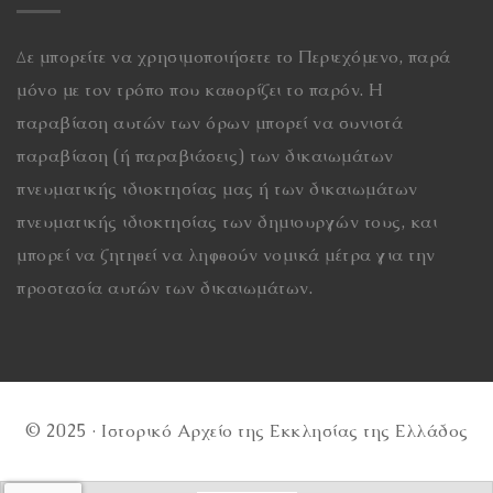
Δε μπορείτε να χρησιμοποιήσετε το Περιεχόμενο, παρά
μόνο με τον τρόπο που καθορίζει το παρόν. Η
παραβίαση αυτών των όρων μπορεί να συνιστά
παραβίαση (ή παραβιάσεις) των δικαιωμάτων
πνευματικής ιδιοκτησίας μας ή των δικαιωμάτων
πνευματικής ιδιοκτησίας των δημιουργών τους, και
μπορεί να ζητηθεί να ληφθούν νομικά μέτρα για την
προστασία αυτών των δικαιωμάτων.
© 2025 · Ιστορικό Αρχείο της Εκκλησίας της Ελλάδος