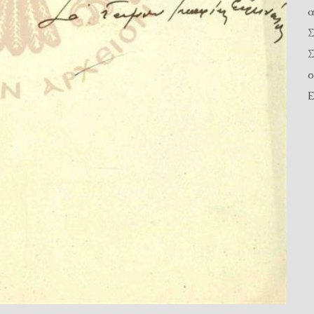
α
Σ
Σ
σ
Ε