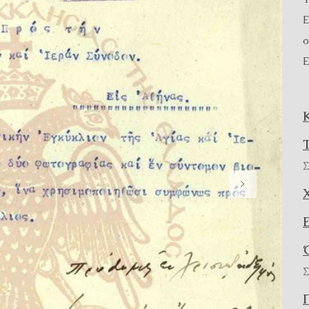
Ε
σ
Ε
Σ
Σ