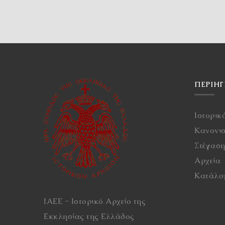
ΠΕΡΙΉ
Ιστορικ
Κανονι
Στέγασ
Αρχεία
Κατάλο
ΙΑΕΕ - Ιστορικό Αρχείο της
Εκκλησίας της Ελλάδος