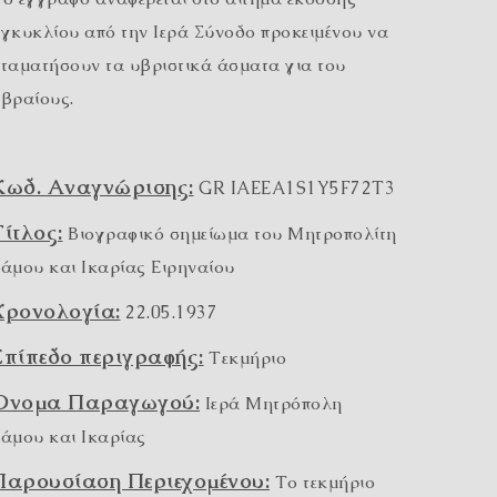
γκυκλίου από την Ιερά Σύνοδο προκειμένου να
ταματήσουν τα υβριστικά άσματα για του
βραίους.
Κωδ. Αναγνώρισης:
GR IAEEA1S1Y5F72T3
Τίτλος:
Βιογραφικό σημείωμα του Μητροπολίτη
άμου και Ικαρίας Ειρηναίου
Χρονολογία:
22.05.1937
Επίπεδο περιγραφής:
Τεκμήριο
Όνομα Παραγωγού:
Ιερά Μητρόπολη
άμου και Ικαρίας
Παρουσίαση Περιεχομένου:
Το τεκμήριο