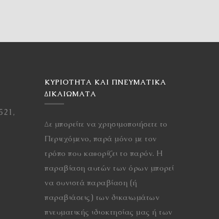
ΚΥΡΙΌΤΗΤΑ ΚΑΙ ΠΝΕΥΜΑΤΙΚΆ
ΔΙΚΑΙΏΜΑΤΑ
521,
Δε μπορείτε να χρησιμοποιήσετε το
Περιεχόμενο, παρά μόνο με τον
τρόπο που καθορίζει το παρόν. Η
παραβίαση αυτών των όρων μπορεί
να συνιστά παραβίαση (ή
παραβιάσεις) των δικαιωμάτων
πνευματικής ιδιοκτησίας μας ή των