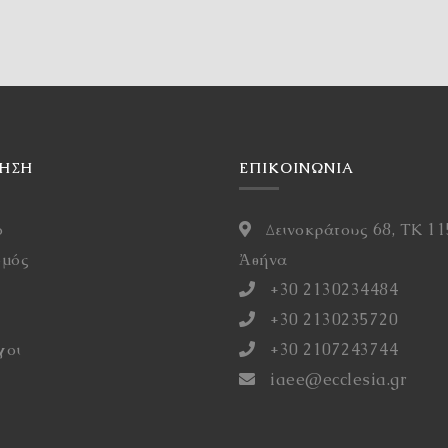
ΓΗΣΗ
ΕΠΙΚΟΙΝΩΝΙΑ
ό
Δεινοκράτους 68, ΤΚ 11
σμός
Ἀθήνα
η
+30 2130234484
+30 2130235720
γοι
+30 2107243744
iaee@ecclesia.gr