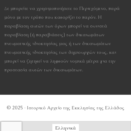
Δε μπορείτε να χρησιμοποιήσετε το Περιεχόμενο, παρά
μόνο με τον τρόπο που καθορίζει το παρόν. Η
παραβίαση αυτών των όρων μπορεί να συνιστά
παραβίαση (ή παραβιάσεις) των δικαιωμάτων
πνευματικής ιδιοκτησίας μας ή των δικαιωμάτων
πνευματικής ιδιοκτησίας των δημιουργών τους, και
μπορεί να ζητηθεί να ληφθούν νομικά μέτρα για την
προστασία αυτών των δικαιωμάτων.
© 2025 · Ιστορικό Αρχείο της Εκκλησίας της Ελλάδος
Ελληνικά