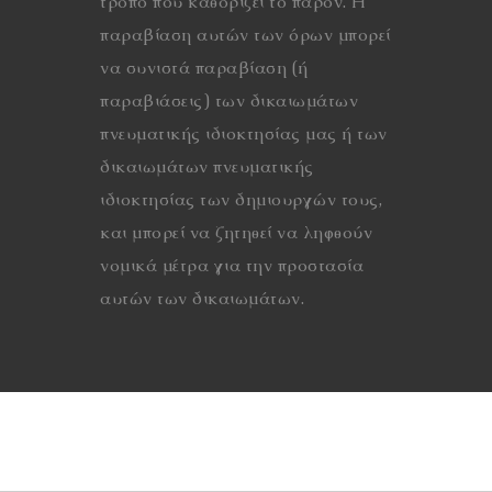
τρόπο που καθορίζει το παρόν. Η
παραβίαση αυτών των όρων μπορεί
να συνιστά παραβίαση (ή
παραβιάσεις) των δικαιωμάτων
πνευματικής ιδιοκτησίας μας ή των
δικαιωμάτων πνευματικής
ιδιοκτησίας των δημιουργών τους,
και μπορεί να ζητηθεί να ληφθούν
νομικά μέτρα για την προστασία
αυτών των δικαιωμάτων.