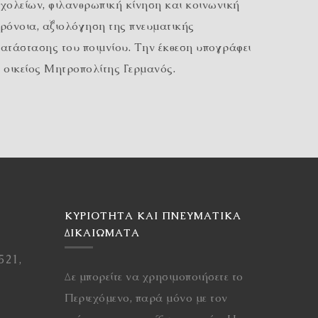
χολείων, φιλανθρωπική κίνηση και κοινωνική
ρόνοια, αξιολόγηση της πνευματικής
ατάστασης του ποιμνίου. Την έκθεση υπογράφει
 οικείος Μητροπολίτης Γερμανός.
ΚΥΡΙΌΤΗΤΑ ΚΑΙ ΠΝΕΥΜΑΤΙΚΆ
ΔΙΚΑΙΏΜΑΤΑ
521,
Δε μπορείτε να χρησιμοποιήσετε το
Περιεχόμενο, παρά μόνο με τον