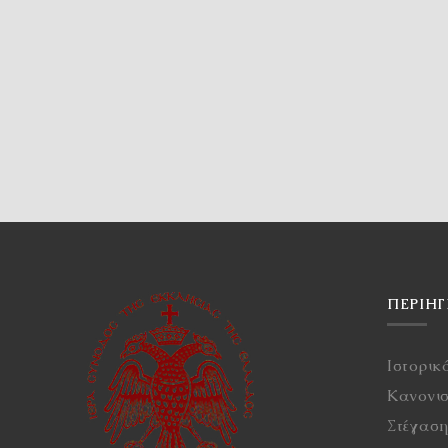
ΠΕΡΙΉ
Ιστορικ
Κανονι
Στέγασ