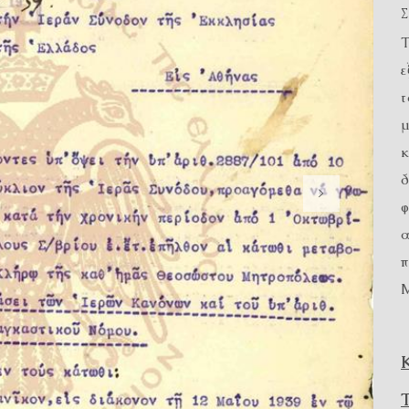
Τ
ε
τ
μ
κ
δ
φ
α
π
Μ