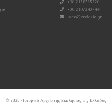
+30 2130235720
γοι
+30 2107243744
iaee@ecclesia.gr
© 2025 · Ιστορικό Αρχείο της Εκκλησίας της Ελλάδος