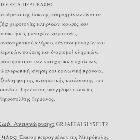
ΣΤΟΙΧΕΊΑ ΠΕΡΙΓΡΑΦΉΣ
α θέματα της έκθεσης πεπραγμένων είναι τα
ξής: χειροτονίες κληρικών, κουρές και
οποθετήσεις μοναχών, χειροτονίες
οναστηριακού κλήρου, θάνατοι μοναχών και
ληρικών, παύσεις και διορισμοί κληρικών,
ραστηριότητα των κατηχητικών σχολείων,
ιλανθρωπική κίνηση και κοινωνική πρόνοια,
ξιολόγηση της πνευματικής κατάστασης του
οιμνίου. Την έκθεση υπογράφει ο οικείος
ητροπολίτης Γερμανός.
Κωδ. Αναγνώρισης:
GR IAEEA1S1Y5F1T2
Τίτλος:
Έκθεση πεπραγμένων της Μητρόπολης