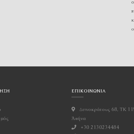
σ
π
κ
ο
ΓΗΣΗ
ΕΠΙΚΟΙΝΩΝΙΑ
ό
Δεινοκράτους 68, ΤΚ 11
σμός
Ἀθήνα
η
+30 2130234484