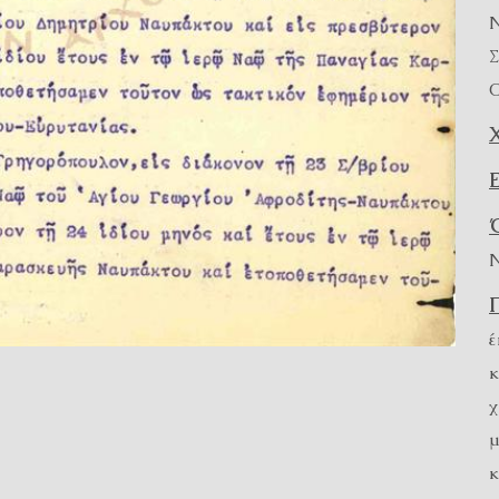
Ν
Σ
Ο
Ν
έ
κ
χ
μ
κ