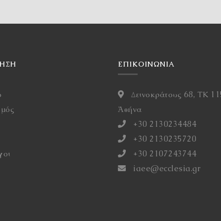
ΓΗΣΗ
ΕΠΙΚΟΙΝΩΝΙΑ
ό
Δεινοκράτους 68, ΤΚ 11
σμός
Ἀθήνα
η
+30 2130234484
+30 2130235720
γοι
+30 2107243744
iaee@ecclesia.gr