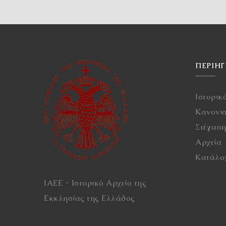
ΠΕΡΙΉ
Ιστορικ
Κανονι
Στέγασ
Αρχεία
Κατάλο
ΙΑΕΕ - Ιστορικό Αρχείο της
Εκκλησίας της Ελλάδος