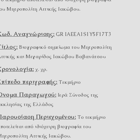
ου Μητροπολίτη Αττικής Ιακώβου.
Κωδ. Αναγνώρισης:
GR IAEEA1S1Y5F17T3
Τίτλος:
Βιογραφικό σημείωμα του Μητροπολίτη
ττικής και Μεγαρίδος Ιακώβου Βαβανάτσου
Χρονολογία:
χ. χρ.
Επίπεδο περιγραφής:
Τεκμήριο
Όνομα Παραγωγού:
Ιερά Σύνοδος της
κκλησίας της Ελλάδος
Παρουσίαση Περιεχομένου:
Το τεκμήριο
ποτελείται από ιδιόχειρη βιογραφία του
ητροπολίτη Αττικής Ιακώβου.