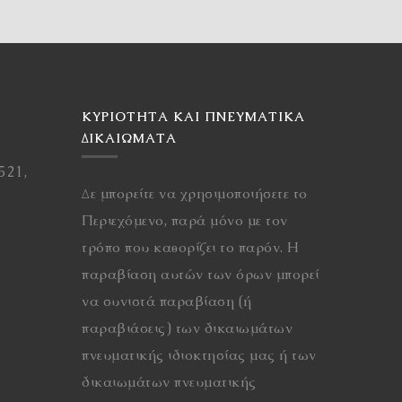
ΚΥΡΙΌΤΗΤΑ ΚΑΙ ΠΝΕΥΜΑΤΙΚΆ
ΔΙΚΑΙΏΜΑΤΑ
521,
Δε μπορείτε να χρησιμοποιήσετε το
Περιεχόμενο, παρά μόνο με τον
τρόπο που καθορίζει το παρόν. Η
παραβίαση αυτών των όρων μπορεί
να συνιστά παραβίαση (ή
παραβιάσεις) των δικαιωμάτων
πνευματικής ιδιοκτησίας μας ή των
δικαιωμάτων πνευματικής