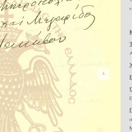
τ
Α
Ε
α
Μ