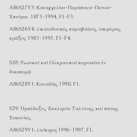
A86S27Y3: Καταγγελίαι-Παράπονα-Ποιναί-
Ἐπιτίμια 1873-1994, F1-F3.
A86S26Y4: Δικαιοδοτικές παραβάσεις, ὑπερόριες
πράξεις 1983-1993, F1-F4.
S28: Ρωσικαί καί Οὐκρανικαί παροικίαι ἐν
διασπορᾷ
A86S28Y1: Καναδάς 1990, F1.
S29: Ὀρθόδοξος Ἐκκλησία Ταλλίνης καί πάσης
Ἐσθονίας
A86S29Y1: Διοίκηση 1996-1997, F1.