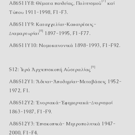
[7]
A86S11Y8: Θέματα παιδείας, Πολιτισμοῦ
καί
Τύπου 1911-1998, F1-F3.
A86S11Y9: Καταγγελίαι-Καθαιρέσεις-
[8]
Διαμαρτυρίαι
1897-1995, F1-F77.
A86S11Y10: Νομοκανονικά 1898-1993, F1-F92.
[9]
S12: Ἱερά Ἀρχιεπισκοπή Αὐστραλίας
A86S12Y1: Ἄδειαι-Ἀποδημίαι-Μεταβάσεις 1952-
1972, F1.
A86S12Y2: Ἐνοριακά-Ἐφημεριακά-Διορισμοί
1863-1987, F1-F9.
A86S12Y3: Ἐπισκοπικά- Μητροπολιτικά 1947-
2000, F1-F4.