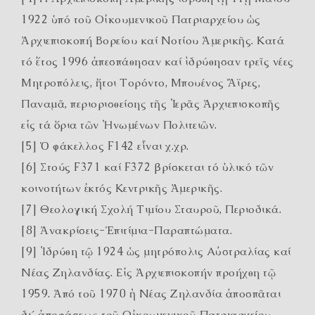
1922 ὑπό τοῦ Οἰκουμενικοῦ Πατριαρχείου ὡς
Ἀρχιεπισκοπή Βορείου καί Νοτίου Ἀμερικῆς. Κατά
τό ἔτος 1996 ἀπεσπάθησαν καί ἱδρύθησαν τρεῖς νέες
Μητροπόλεις, ἤτοι Τορόντο, Μπουένος Ἄϊρες,
Παναμᾶ, περιορισθείσης τῆς Ἱερᾶς Ἀρχιεπισκοπῆς
εἰς τά ὅρια τῶν Ἡνωμένων Πολιτειῶν.
[5] Ὁ φάκελλος F142 εἶναι χ.χρ.
[6] Στούς F371 καί F372 βρίσκεται τό ὑλικό τῶν
κοινοτήτων ἐκτός Κεντρικῆς Ἀμερικῆς.
[7] Θεολογική Σχολή Τιμίου Σταυροῦ, Περιοδικά.
[8] Ἀνακρίσεις-Ἐπιτίμια-Παραπτώματα.
[9] Ἱδρύθη τῷ 1924 ὡς μητρόπολις Αὐστραλίας καί
Νέας Ζηλανδίας. Εἰς Ἀρχιεπισκοπήν προήχθη τῷ
1959. Ἀπό τοῦ 1970 ἡ Νέας Ζηλανδία ἀποσπᾶται
δι΄ ἀποφάσεως τοῦ Οἰκουμενικοῦ Πατριαρχείου.