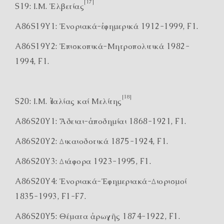
[17]
S19: Ι.Μ. Ἑλβετίας
A86S19Y1: Ἐνοριακά-ἐφημερικά 1912-1999, F1.
A86S19Y2: Ἐπισκοπικά-Μητροπολιτικά 1982-
1994, F1.
[18]
S20: Ι.Μ. Ἰταλίας καί Μελίτης
A86S20Y1: Ἄδειαι-ἀποδημίαι 1868-1921, F1.
A86S20Y2: Δικαιοδοτικά 1875-1924, F1.
A86S20Y3: Διάφορα 1923-1995, F1.
A86S20Y4: Ἐνοριακά-Ἐφημεριακά-Διορισμοί
1835-1993, F1-F7.
A86S20Y5: Θέματα ἀρωγῆς 1874-1922, F1.