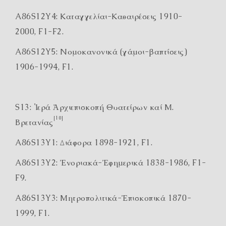
A86S12Y4: Καταγγελίαι-Καθαιρέσεις 1910-
2000, F1-F2.
A86S12Y5: Νομοκανονικά (γάμοι-βαπτίσεις)
1906-1994, F1.
S13: Ἱερά Ἀρχιεπισκοπή Θυατείρων καί Μ.
[10]
Βρετανίας
A86S13Y1: Διάφορα 1898-1921, F1.
A86S13Y2: Ἐνοριακά-Ἐφημερικά 1838-1986, F1-
F9.
A86S13Y3: Μητροπολιτικά-Ἐπισκοπικά 1870-
1999, F1.