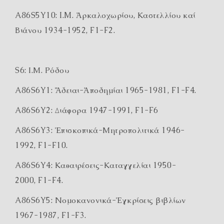
A86S5Y10: I.M. Ἀρκαλοχωρίου, Καστελλίου καί
Βιάνου 1934-1952, F1-F2.
S6: Ι.Μ. Ρόδου
A86S6Y1: Ἄδειαι-Ἀποδημίαι 1965-1981, F1-F4.
A86S6Y2: Διάφορα 1947-1991, F1-F6
A86S6Y3: Ἐπισκοπικά-Μητροπολιτικά 1946-
1992, F1-F10.
A86S6Y4: Καθαιρέσεις-Καταγγελίαι 1950-
2000, F1-F4.
A86S6Y5: Νομοκανονικά-Ἐγκρίσεις βιβλίων
1967-1987, F1-F3.