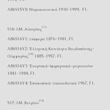
A86S15Y8: Νομοκανονικά 1910-1999, F1.
[13]
S16: Ι.Μ. Αὐστρίας
A86S16Y1: Διάφορα 1876-1981, F1.
A86S16Y2: Ἑλληνική Κοινότητα Βουδαπέστης-
[14]
Οὑγγαρίας
1885-1957, F1.
A86S16Y3: Ἐνοριακά-ἐφημεριακά-χειροτονίαι
1841-1984, F1.
A86S16Y4: Ἐπισκοπικά-Δικαιοδοτικά 1967, F1.
[15]
S17: Ι.Μ. Βελγίου