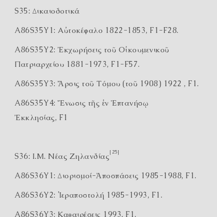
S35: Δικαιοδοτικά
A86S35Y1: Αὐτοκέφαλο 1822-1853, F1-F28.
A86S35Y2: Ἐκχωρήσεις τοῦ Οἰκουμενικοῦ
Πατριαρχείου 1881-1973, F1-F57.
A86S35Y3: Ἄρσις τοῦ Τόμου (τοῦ 1908) 1922 , F1.
A86S35Y4: Ἕνωσις τῆς ἐν Ἑπτανήσῳ
Ἐκκλησίας, F1
[25]
S36: Ι.Μ. Νέας Ζηλανδίας
A86S36Y1: Διορισμοί-Ἀποσπάσεις 1985-1988, F1.
A86S36Y2: Ἱεραποστολή 1985-1993, F1.
A86S36Y3: Καθαιρέσεις 1993, F1.