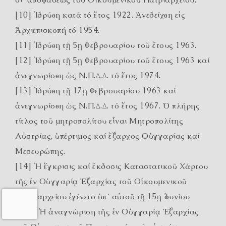
[10] Ἱδρύθη κατά τό ἔτος 1922. Ἀνεδείχθη εἰς
Ἀρχιεπισκοπή τό 1954.
[11] Ἱδρύθη τῇ 5ῃ Φεβρουαρίου τοῦ ἔτους 1963.
[12] Ἱδρύθη τῇ 5ῃ Φεβρουαρίου τοῦ ἔτους 1963 καί
ἀνεγνωρίσθη ὡς Ν.Π.Δ.Δ. τό ἔτος 1974.
[13] Ἱδρύθη τῇ 17ῃ Φεβρουαρίου 1963 καί
ἀνεγνωρίσθη ὡς Ν.Π.Δ.Δ. τό ἔτος 1967. Ὁ πλήρης
τίτλος τοῦ μητροπολίτου εἶναι Μητροπολίτης
Αὐστρίας, ὑπέρτιμος καί ἔξαρχος Οὑγγαρίας καί
Μεσευρώπης.
[14] Ἡ ἔγκρισις καί ἔκδοσις Καταστατικοῦ Χάρτου
τῆς ἐν Οὑγγαρίᾳ Ἐξαρχίας τοῦ Οἰκουμενικοῦ
Πατριαρχείου ἐγένετο ὑπ΄ αὐτοῦ τῇ 15ῃ Ἰουνίου
1995. Ἡ ἀναγνώριση τῆς ἐν Οὑγγαρίᾳ Ἐξαρχίας