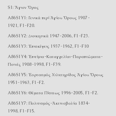
S1: Ἃγιον Ὄρος
A86S1Y1: Γενικά περί Ἁγίου Ὄρους 1907-
1921, F1-F20.
A86S1Y2: Διοικητικά 1947-2006, F1-F23.
A86S1Y3: Ἐπισκέψεις 1937-1962, F1-F10
A86S1Y4: Ἐπιτίμια-Καταγγελίαι-Παραπτώματα-
Ποινές 1908-1998, F1-F39.
A86S1Y5: Ἑορτασμός Χιλιετηρίδος Ἁγίου Ὄρους
1951-1963, F1-F2.
A86S1Y6: Θέματα Πίστεως 1996-2005, F1-F2.
A86S1Y7: Πολιτισμός-Ἀκτινοβολία 1834-
1998, F1-F15.