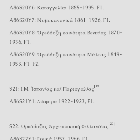
A86S20Y6: Καταγγελίαι 1885-1995, F1.
A86S20Y7: Νομοκανονικά 1861-1926, F1.
A86S20Y8: Ὀρθόδοξη κοινότητα Βενετίας 1870-
1936, F1.
A86S20Y9: Ὀρθόδοξη κοινότητα Μάλτας 1849-
1953, F1-F2.
[19]
S21: Ι.Μ. Ἱσπανίας καί Πορτογαλίας
A86S21Y1: Διάφορα 1922-1923, F1.
[20]
S22: Ὀρθόδοξος Ἀρχιεπισκοπή Φιλλανδίας
A86S22Y1: Γενικά 1957-1966, F1.