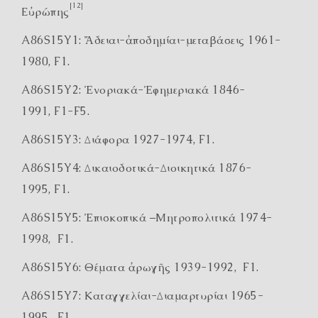
[12]
Εὐρώπης
A86S15Y1: Ἄδειαι-ἀποδημίαι-μεταβάσεις 1961-
1980, F1.
A86S15Y2: Ἐνοριακά-Ἐφημεριακά 1846-
1991, F1-F5.
A86S15Y3: Διάφορα 1927-1974, F1.
A86S15Y4: Δικαιοδοτικά-Διοικητικά 1876-
1995, F1.
A86S15Y5: Ἐπισκοπικά –Μητροπολιτικά 1974-
1998, F1.
A86S15Y6: Θέματα ἀρωγῆς 1939-1992, F1.
A86S15Y7: Καταγγελίαι-Διαμαρτυρίαι 1965-
1995, F1.