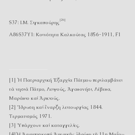
[26]
S37: Ι.Μ. Σιγκαπούρης
A86S37Y1: Κοινότητα Καλκούτας 1856-1911, F1
[1] Ἡ Πατριαρχική Ἐξαρχία Πάτμου περιλαμβάνει
τά νησιά Πάτμο, Λειψούς, Ἀγαθονήσι, Λέβεθα,
Μαράθιο καί Ἀρκιούς.
[2] Ἵδρυση καί ἔναρξη λειτουργίας 1844.
Τερματισμός 1971.
[3] Ὑπάρχουν καί καταγγελίες.
[4]Ἡ Ἀρχιεπισκοπή Ἀμερικῆς ἱδρύθη τῇ 11ῃ Μαΐου