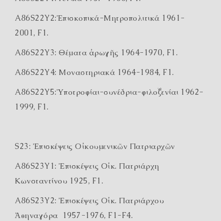
A86S22Y2:Ἐπισκοπικά-Μητροπολιτικά 1961-
2001, F1.
A86S22Y3: Θέματα ἀρωγῆς 1964-1970, F1.
A86S22Y4: Μοναστηριακά 1964-1984, F1.
A86S22Y5:Ὑποτροφίαι-συνέδρια-φιλοξενίαι 1962-
1999, F1.
S23: Ἐπισκέψεις Οἰκουμενικῶν Πατριαρχῶν
A86S23Y1: Ἐπισκέψεις Οἰκ. Πατριάρχη
Κωνσταντίνου 1925, F1.
A86S23Y2: Ἐπισκέψεις Οἰκ. Πατριάρχου
Ἀθηναγόρα 1957-1976, F1-F4.