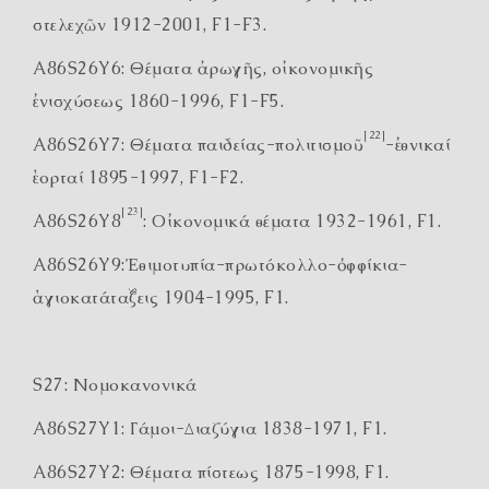
στελεχῶν 1912-2001, F1-F3.
A86S26Y6: Θέματα ἀρωγῆς, οἰκονομικῆς
ἐνισχύσεως 1860-1996, F1-F5.
[22]
A86S26Y7: Θέματα παιδείας-πολιτισμοῦ
-ἐθνικαί
ἑορταί 1895-1997, F1-F2.
[23]
A86S26Y8
: Οἰκονομικά θέματα 1932-1961, F1.
A86S26Y9:Ἐθιμοτυπία-πρωτόκολλο-ὀφφίκια-
ἁγιοκατάταξεις 1904-1995, F1.
S27: Νομοκανονικά
A86S27Y1: Γάμοι-Διαζύγια 1838-1971, F1.
A86S27Y2: Θέματα πίστεως 1875-1998, F1.