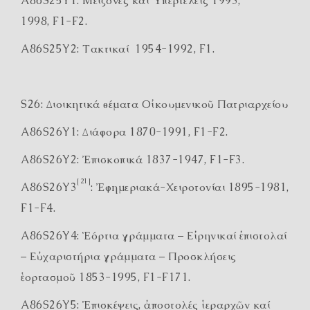
A86S25Y1: Μείζονες καί Ὑπερτελεῖς 1993,
1998, F1-F2.
A86S25Y2: Τακτικαί 1954-1992, F1.
S26: Διοικητικά θέματα Οἰκουμενικοῦ Πατριαρχείου
A86S26Y1: Διάφορα 1870-1991, F1-F2.
A86S26Y2: Ἐπισκοπικά 1837-1947, F1-F3.
[21]
A86S26Y3
: Ἐφημεριακά-Χειροτονίαι 1895-1981,
F1-F4.
A86S26Y4: Ἑόρτια γράμματα – Εἰρηνικαί ἐπιστολαί
– Εὐχαριστήρια γράμματα – Προσκλήσεις
ἑορτασμοῦ 1853-1995, F1-F171.
A86S26Y5: Ἐπισκέψεις, ἀποστολές ἱεραρχῶν καί