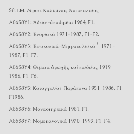
S8: Ι.Μ. Λέρου, Καλύμνου, Ἀστυπαλαίας
A86S8Y1: Ἄδειαι-ἀποδημίαι 1964, F1.
A86S8Y2: Ἐνοριακά 1971-1987, F1-F2.
[3]
A86S8Y3: Ἐπισκοπικά-Μητροπολιτικά
1971-
1987, F1-F7.
A86S8Y4: Θέματα ἀρωγῆς καί παιδείας 1919-
1986, F1-F6.
A86S8Y5: Καταγγελίαι-Παράπονα 1951-1986, F1-
F1986.
A86S8Y6: Μοναστηριακά 1981, F1.
A86S8Y7: Νομοκανονικά 1970-1993, F1-F4.