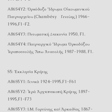
A86S4Y2: Ὀρθόδοξο Ἵδρυμα Οἰκουμενικοῦ
Πατριαρχείου (Chambésy Γενεύης) 1966-
1996,F1-F2.
A86S4Y3: Πνευματική Διακονία 1950, F1.
A86S4Y4: Πατριαρχικό Ἵδρυμα Ὀρθοδόξου
Ἱεραποστολῆς Ἄπω Ἀνατολῆς 1987-1988, F1.
S5: Ἐκκλησία Κρήτης
A86S5Y1: Γενικά 1924-1995,F1-F61
A86S5Y2: Ἱερά Ἀρχιεπισκοπή Κρήτης­­­­­­­­ 1897-
1995,F1-F73
A86S5Y3: Ι.Μ. Γορτύνης καί Ἀρκαδίας 1867-