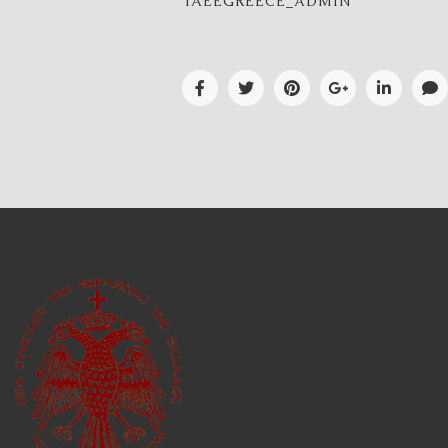
IAEEGREECE_ADMIN