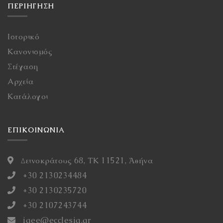
ΠΕΡΙΉΓΗΣΗ
Ιστορικό
Κανονισμός
Στέγαση
Αρχεία
Κατάλογοι
ΕΠΙΚΟΙΝΩΝΙΑ
Δεινοκράτους 68, ΤΚ 11521, Ἀθήνα
+30 2130234484
+30 2130235720
+30 2107243744
iaee@ecclesia.gr