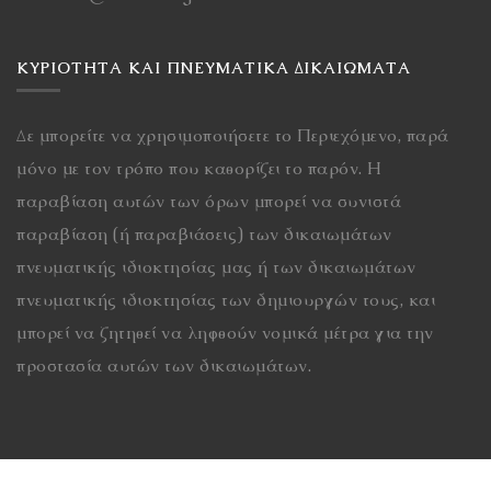
ΚΥΡΙΌΤΗΤΑ ΚΑΙ ΠΝΕΥΜΑΤΙΚΆ ΔΙΚΑΙΏΜΑΤΑ
Δε μπορείτε να χρησιμοποιήσετε το Περιεχόμενο, παρά
μόνο με τον τρόπο που καθορίζει το παρόν. Η
παραβίαση αυτών των όρων μπορεί να συνιστά
παραβίαση (ή παραβιάσεις) των δικαιωμάτων
πνευματικής ιδιοκτησίας μας ή των δικαιωμάτων
πνευματικής ιδιοκτησίας των δημιουργών τους, και
μπορεί να ζητηθεί να ληφθούν νομικά μέτρα για την
προστασία αυτών των δικαιωμάτων.