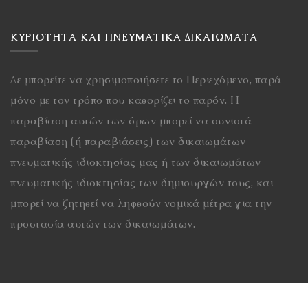
ΚΥΡΙΌΤΗΤΑ ΚΑΙ ΠΝΕΥΜΑΤΙΚΆ ΔΙΚΑΙΏΜΑΤΑ
Δε μπορείτε να χρησιμοποιήσετε το Περιεχόμενο, παρά
μόνο με τον τρόπο που καθορίζει το παρόν. Η
παραβίαση αυτών των όρων μπορεί να συνιστά
παραβίαση (ή παραβιάσεις) των δικαιωμάτων
πνευματικής ιδιοκτησίας μας ή των δικαιωμάτων
πνευματικής ιδιοκτησίας των δημιουργών τους, και
μπορεί να ζητηθεί να ληφθούν νομικά μέτρα για την
προστασία αυτών των δικαιωμάτων.