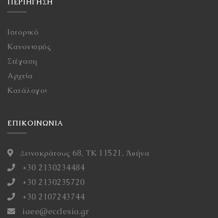
ΠΕΡΙΉΓΗΣΗ
Ιστορικό
Κανονισμός
Στέγαση
Αρχεία
Κατάλογοι
ΕΠΙΚΟΙΝΩΝΙΑ
Δεινοκράτους 68, ΤΚ 11521, Ἀθήνα
+30 2130234484
+30 2130235720
+30 2107243744
iaee@ecclesia.gr