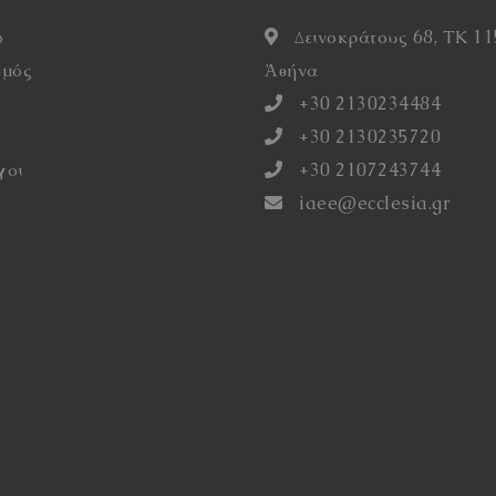
ό
Δεινοκράτους 68, ΤΚ 11
σμός
Ἀθήνα
η
+30 2130234484
+30 2130235720
γοι
+30 2107243744
iaee@ecclesia.gr