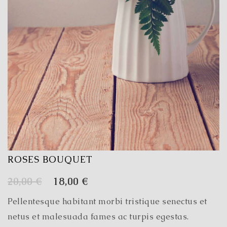
ROSES BOUQUET
Original
Η
20,00
€
18,00
€
price
τρέχουσα
Pellentesque habitant morbi tristique senectus et
was:
τιμή
netus et malesuada fames ac turpis egestas.
20,00 €.
είναι: