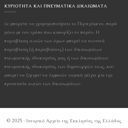
ΚΥΡΙΌΤΗΤΑ ΚΑΙ ΠΝΕΥΜΑΤΙΚΆ ΔΙΚΑΙΏΜΑΤΑ
Δε μπορείτε να χρησιμοποιήσετε το Περιεχόμενο, παρά
μόνο με τον τρόπο που καθορίζει το παρόν. Η
παραβίαση αυτών των όρων μπορεί να συνιστά
παραβίαση (ή παραβιάσεις) των δικαιωμάτων
πνευματικής ιδιοκτησίας μας ή των δικαιωμάτων
πνευματικής ιδιοκτησίας των δημιουργών τους, και
μπορεί να ζητηθεί να ληφθούν νομικά μέτρα για την
προστασία αυτών των δικαιωμάτων.
© 2025 · Ιστορικό Αρχείο της Εκκλησίας της Ελλάδος