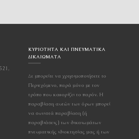
ΚΥΡΙΌΤΗΤΑ ΚΑΙ ΠΝΕΥΜΑΤΙΚΆ
ΔΙΚΑΙΏΜΑΤΑ
521,
Δε μπορείτε να χρησιμοποιήσετε το
Περιεχόμενο, παρά μόνο με τον
τρόπο που καθορίζει το παρόν. Η
παραβίαση αυτών των όρων μπορεί
να συνιστά παραβίαση (ή
παραβιάσεις) των δικαιωμάτων
πνευματικής ιδιοκτησίας μας ή των