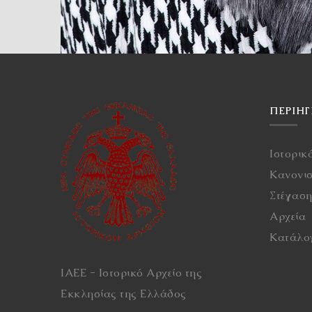
ΠΕΡΙΉ
Ιστορικ
Κανονι
Στέγασ
Αρχεία
Κατάλο
ΙΑΕΕ - Ιστορικό Αρχείο της
Εκκλησίας της Ελλάδος