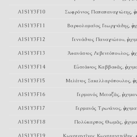
A1S1Y3F10
Σωφρόνιος Παπαπαναγιώτης, ἀρ
A1S1Y3F11
Βαρθολομαῖος Γεωργιάδης, ἀρχ
A1S1Y3F12
Γεννάδιος Παναγιώτου, ἀρχι
A1S1Y3F13
Ἀθανάσιος Λεβεντόπουλος, ἀρχ
A1S1Y3F14
Εὐστάθιος Καββαθᾶς, ἀρχιμ
A1S1Y3F15
Μελέτιος Σακελλαρόπουλος, ἀρ
A1S1Y3F16
Γερμανός Μεταξᾶς, ἀρχιμα
A1S1Y3F17
Γερμανὀς Τρωιάνος, ἀρχιμα
A1S1Y3F18
Πολύκαρπος Θωμᾶς, ἀρχιμα
A1S1Y3F19
Κωνσταντῖνος Κωνσταντινίδης, ἀ