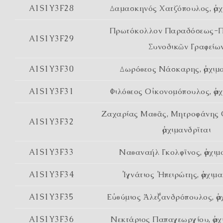
A1S1Y3F28
Δαμασκηνός Χατζόπουλος, ἀρχ
Πρωτόκολλον Παραδόσεως-
A1S1Y3F29
Συνοδικῶν Γραφείω
A1S1Y3F30
Δωρόθεος Νάσκαρης, ἀρχιμ
A1S1Y3F31
Φιλόθεος Οἰκονομόπουλος, ἀρχ
Ζαχαρίας Μαθᾶς, Μητροφάνης 
A1S1Y3F32
ἀρχιμανδρῖται
A1S1Y3F33
Ναθαναήλ Γκολφῖνος, ἀρχιμ
A1S1Y3F34
Ἰγνάτιος Ἠπειρώτης, ἀρχιμ
A1S1Y3F35
Εὐθύμιος Ἀλεξανδρόπουλος, ἀρ
A1S1Y3F36
Νεκτάριος Παπαγεωργίου, ἀρχ