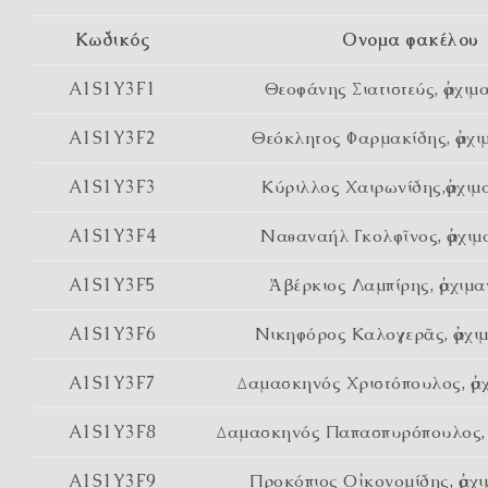
Κωδικός
Ονομα φακέλου
A1S1Y3F1
Θεοφάνης Σιατιστεύς, ἀρχιμ
A1S1Y3F2
Θεόκλητος Φαρμακίδης, ἀρχι
A1S1Y3F3
Κύριλλος Χαιρωνίδης,ἀρχιμ
A1S1Y3F4
Ναθαναήλ Γκολφῖνος, ἀρχιμ
A1S1Y3F5
Ἀβέρκιος Λαμπίρης, ἀρχιμα
A1S1Y3F6
Νικηφόρος Καλογερᾶς, ἀρχι
A1S1Y3F7
Δαμασκηνός Χριστόπουλος, ἀρ
A1S1Y3F8
Δαμασκηνός Παπασπυρόπουλος, ἀ
A1S1Y3F9
Προκόπιος Οἰκονομίδης, ἀρχι