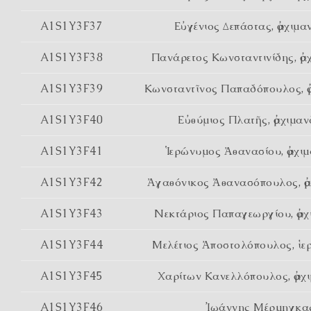
A1S1Y3F37
Εὐγένιος Δεπάστας, ἀρχιμα
A1S1Y3F38
Πανάρετος Κωνσταντινίδης, ἀρ
A1S1Y3F39
Κωνσταντῖνος Παπαδόπουλος, ἀ
A1S1Y3F40
Εὐθύμιος Πλατῆς, ἀρχιμαν
A1S1Y3F41
Ἱερώνυμος Ἀθανασίου, ἀρχιμ
A1S1Y3F42
Ἀγαθόνικος Ἀθανασόπουλος, ἀρ
A1S1Y3F43
Νεκτάριος Παπαγεωργίου, ἀρχ
A1S1Y3F44
Μελέτιος Ἀποστολόπουλος, ἱε
A1S1Y3F45
Χαρίτων Κανελλόπουλος, ἀρχ
A1S1Y3F46
Ἰωάννης Μέρμηγκα