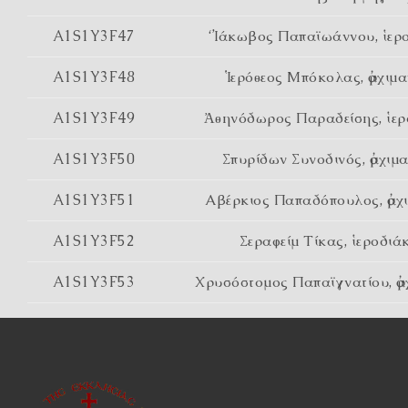
A1S1Y3F47
‘Ἰάκωβος Παπαϊωάννου, ἱερ
A1S1Y3F48
Ἱερόθεος Μπόκολας, ἀρχιμα
A1S1Y3F49
Ἀθηνόδωρος Παραδείσης, ἱερ
A1S1Y3F50
Σπυρίδων Συνοδινός, ἀρχιμ
A1S1Y3F51
Αβέρκιος Παπαδόπουλος, ἀρχ
A1S1Y3F52
Σεραφείμ Τίκας, ἱεροδιά
A1S1Y3F53
Χρυσόστομος Παπαϊγνατίου, ἀρ