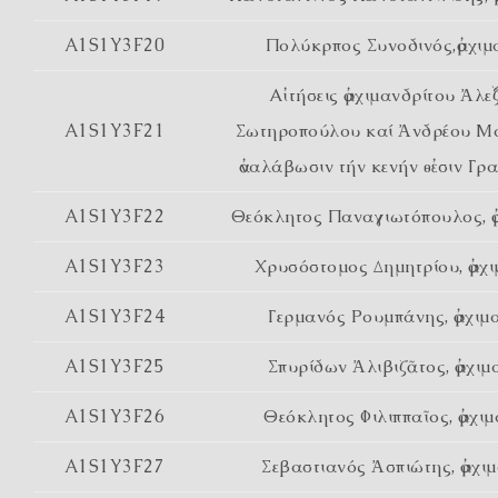
A1S1Y3F20
Πολύκρπος Συνοδινός,ἀρχιμ
Αἰτήσεις ἀρχιμανδρίτου Ἀλ
A1S1Y3F21
Σωτηροπούλου καί Ἀνδρέου Μ
ἀναλάβωσιν τήν κενήν θἐσιν Γρ
A1S1Y3F22
Θεόκλητος Παναγιωτόπουλος, ἀ
A1S1Y3F23
Χρυσόστομος Δημητρίου, ἀρχι
A1S1Y3F24
Γερμανός Ρουμπάνης, ἀρχιμ
A1S1Y3F25
Σπυρίδων Ἀλιβιζᾶτος, ἀρχιμ
A1S1Y3F26
Θεόκλητος Φιλιππαῖος, ἀρχι
A1S1Y3F27
Σεβαστιανός Ἀσπιώτης, ἀρχι